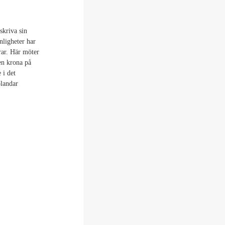
skriva sin
nligheter har
rar. Här möter
en krona på
 i det
blandar