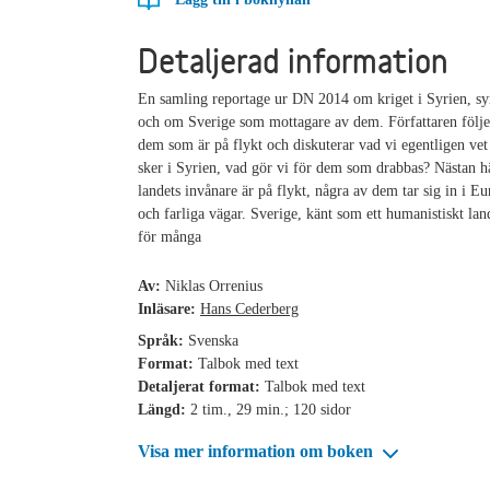
Detaljerad information
En samling reportage ur DN 2014 om kriget i Syrien, syr
och om Sverige som mottagare av dem. Författaren följe
dem som är på flykt och diskuterar vad vi egentligen v
sker i Syrien, vad gör vi för dem som drabbas? Nästan h
landets invånare är på flykt, några av dem tar sig in i E
och farliga vägar. Sverige, känt som ett humanistiskt la
för många
Av:
Niklas Orrenius
Inläsare:
Hans Cederberg
Språk:
Svenska
Format:
Talbok med text
Detaljerat format:
Talbok med text
Längd:
2 tim., 29 min.; 120 sidor
Visa mer information om boken