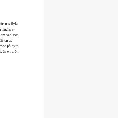
iernas flykt
r några av
et om vad som
älften av
uropa på dyra
nd, är en dröm