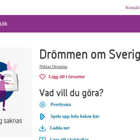
Kontakt
sök
Drömmen om Sveri
Niklas Orrenius
Lägg till i favoriter
Vad vill du göra?
Provlyssna
Spela upp hela boken här
Ladda ner
Lägg till i bokhyllan