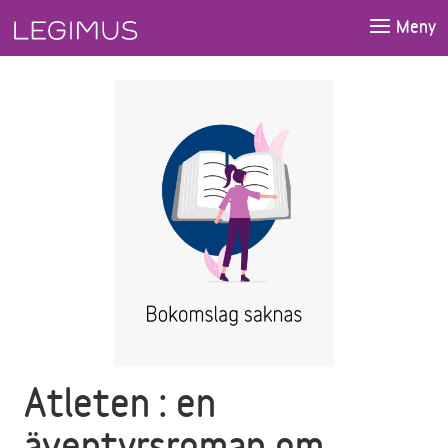
Gå till huvudinnehåll
Meny
Atleten : en
äventyrsroman om