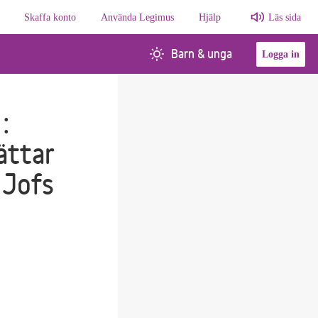
Skaffa konto
Använda Legimus
Hjälp
Läs sida
Barn & unga
Logga in
:
ättar
 Jofs