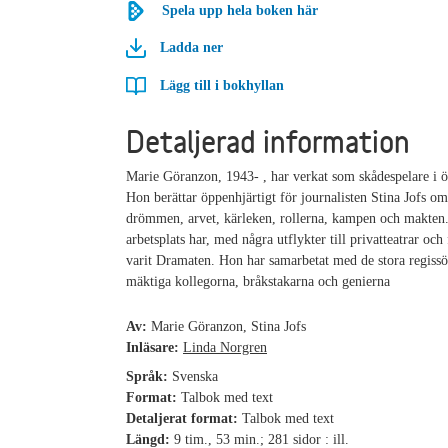
Spela upp hela boken här
Ladda ner
Lägg till i bokhyllan
Detaljerad information
Marie Göranzon, 1943- , har verkat som skådespelare i ö
Hon berättar öppenhjärtigt för journalisten Stina Jofs o
drömmen, arvet, kärleken, rollerna, kampen och makten
arbetsplats har, med några utflykter till privatteatrar och
varit Dramaten. Hon har samarbetat med de stora regissö
mäktiga kollegorna, bråkstakarna och genierna
Av:
Marie Göranzon, Stina Jofs
Inläsare:
Linda Norgren
Språk:
Svenska
Format:
Talbok med text
Detaljerat format:
Talbok med text
Längd:
9 tim., 53 min.; 281 sidor : ill.