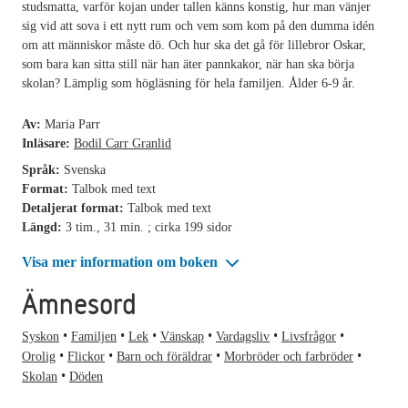
studsmatta, varför kojan under tallen känns konstig, hur man vänjer
sig vid att sova i ett nytt rum och vem som kom på den dumma idén
om att människor måste dö. Och hur ska det gå för lillebror Oskar,
som bara kan sitta still när han äter pannkakor, när han ska börja
skolan? Lämplig som högläsning för hela familjen. Ålder 6-9 år.
Av:
Maria Parr
Inläsare:
Bodil Carr Granlid
Språk:
Svenska
Format:
Talbok med text
Detaljerat format:
Talbok med text
Längd:
3 tim., 31 min. ; cirka 199 sidor
Visa mer information om boken
Ämnesord
Syskon
Familjen
Lek
Vänskap
Vardagsliv
Livsfrågor
Orolig
Flickor
Barn och föräldrar
Morbröder och farbröder
Skolan
Döden