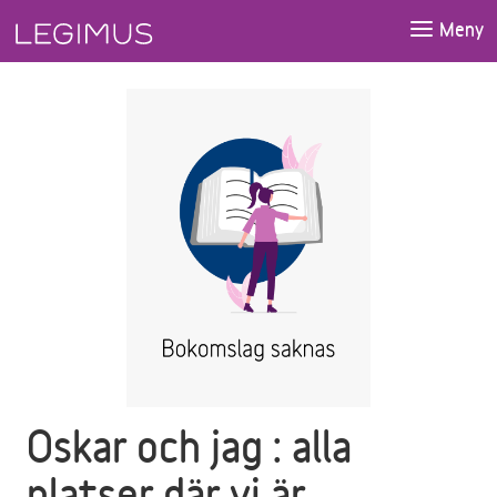
Gå till huvudinnehåll
Meny
Oskar och jag : alla
platser där vi är