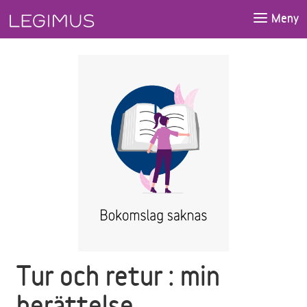
Gå till huvudinnehåll
Meny
Tur och retur : min
berättelse