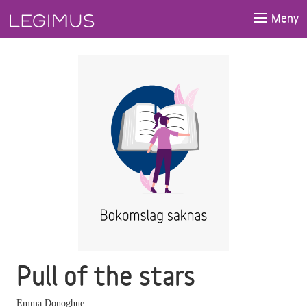
Gå till huvudinnehåll
Meny
Pull of the stars
Emma Donoghue