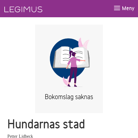
Gå till huvudinnehåll
Meny
Hundarnas stad
Petter Lidbeck