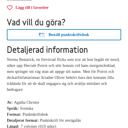
Lägg till i favoriter
Vad vill du göra?
Beställ punktskriftsbok
Detaljerad information
Norma Restarick, en förvirrad flicka som tror att hon begått ett mord,
söker upp Hercule Poirot och stör honom vid hans morgonchoklad,
men springer sin väg utan att uppge sitt namn. Men för Poirot och
deckarförfattarinnan Ariadne Oliver behövs bara den tunnaste lilla
trådända för att de skall engagera sig och avslöja mördare och
bedragare.
Av:
Agatha Christie
Språk:
Svenska
Format:
Punktskriftsbok
Detaljerat format:
Punktskrift för envägslån
Längd:
7 volymer (619 sidor)