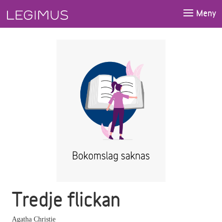
Gå till huvudinnehåll
Meny
Tredje flickan
Agatha Christie