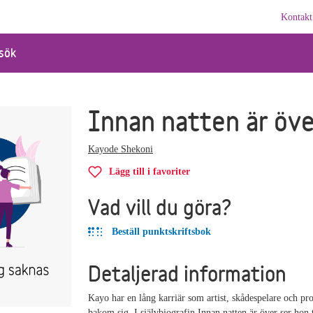
Kontakt
sök
Innan natten är öve
Kayode Shekoni
Lägg till i favoriter
Vad vill du göra?
Beställ punktskriftsbok
Detaljerad information
Kayo har en lång karriär som artist, skådespelare och p
bakom sig. I självbiografin Innan natten är över ser hon t