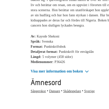
liv och berättar om resan, om en uppväxt i förorten till e
stora scenerna. Hon berättar om utanförskapet hon uppl
av sin hudfärg och hur hon fann styrkan i dansen. Hur b
kidnappades av deras far och fördes till Nigeria. Boken 
cancern hon slutligen lyckades besegra.
Av:
Kayode Shekoni
Språk:
Svenska
Format:
Punktskriftsbok
Detaljerat format:
Punktskrift för envägslån
Längd:
5 volymer (458 sidor)
Medienummer:
P36426
Visa mer information om boken
Ämnesord
Sångerskor
Dansare
Skådespelare
Sverige