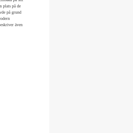
n plats på de
evde på grund
rodern
beskriver även