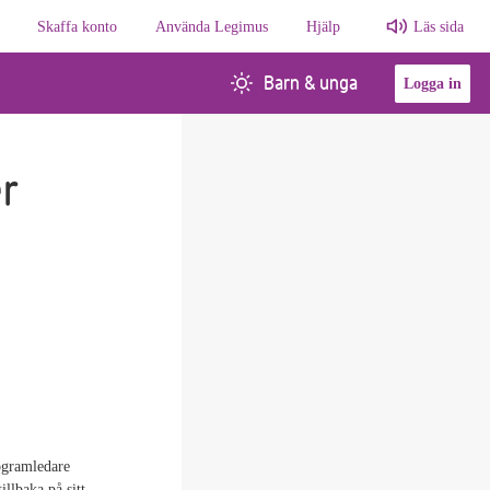
Skaffa konto
Använda Legimus
Hjälp
Läs sida
Barn & unga
Logga in
r
rogramledare
illbaka på sitt