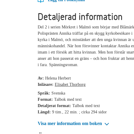
Detaljerad information
Del 2 i serien Mörkret i Malmö som börjar med Blåmärk
Polisprästen Annika träffar på en skygg kyrkobesökare i 
kyrka i Malmö, och misstänker att den unga kvinnan är ut
människohandel. När hon försvinner kontaktar Annika en
imam i ett försök att hitta kvinnan. Men hon förstår snar
anser att hon passerat en gräns – och hon fruktar att henn
i fara. Spänningsroman.
Av:
Helena Herbert
Inläsare:
Elisabet Thorborg
Språk:
Svenska
Format:
Talbok med text
Detaljerat format:
Talbok med text
Längd:
9 tim., 22 min. ; cirka 294 sidor
Visa mer information om boken