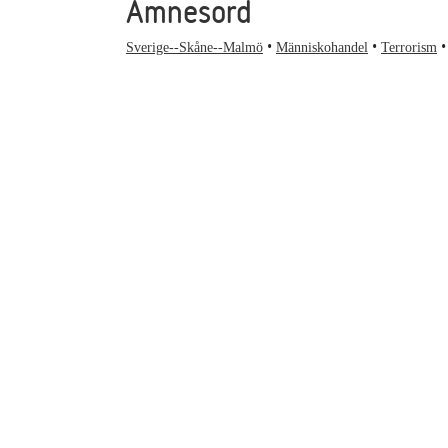
Ämnesord
Sverige--Skåne--Malmö
Människohandel
Terrorism