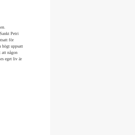
en.
Sankt Petri
satt för
 högt uppsatt
t att någon
es eget liv är