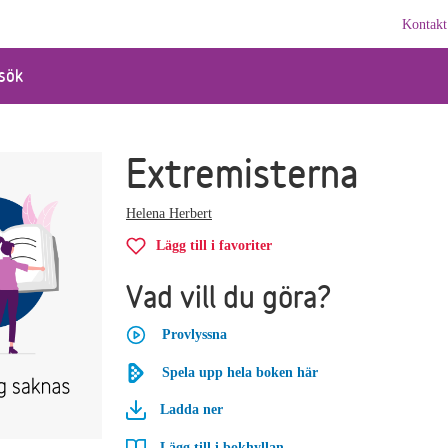
Kontakt
sök
Extremisterna
Helena Herbert
Lägg till i favoriter
Vad vill du göra?
Provlyssna
Spela upp hela boken här
Ladda ner
Lägg till i bokhyllan