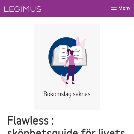
Gå till huvudinnehåll
Meny
Flawless :
skönhetsguide för livets