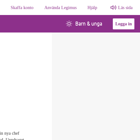
Skaffa konto
Använda Legimus
Hjälp
Läs sida
Barn & unga
Logga in
in nya chef
ard. Uppdraget