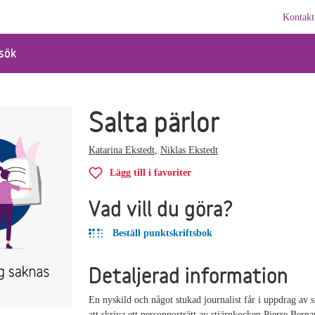
Kontakt
sök
Salta pärlor
Katarina Ekstedt
,
Niklas Ekstedt
Lägg till i favoriter
Vad vill du göra?
Beställ punktskriftsbok
Detaljerad information
En nyskild och något stukad journalist får i uppdrag av s
att skriva ett personporträtt av stjärnkocken Pierre Bern