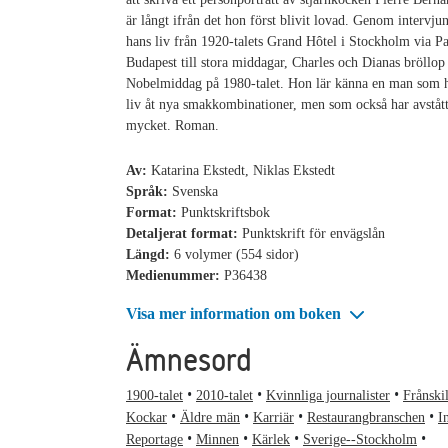
är långt ifrån det hon först blivit lovad. Genom intervjun
hans liv från 1920-talets Grand Hôtel i Stockholm via Pa
Budapest till stora middagar, Charles och Dianas bröllop
Nobelmiddag på 1980-talet. Hon lär känna en man som ha
liv åt nya smakkombinationer, men som också har avstått
mycket. Roman.
Av:
Katarina Ekstedt, Niklas Ekstedt
Språk:
Svenska
Format:
Punktskriftsbok
Detaljerat format:
Punktskrift för envägslån
Längd:
6 volymer (554 sidor)
Medienummer:
P36438
Visa mer information om boken
Ämnesord
1900-talet
2010-talet
Kvinnliga journalister
Frånski
Kockar
Äldre män
Karriär
Restaurangbranschen
I
Reportage
Minnen
Kärlek
Sverige--Stockholm