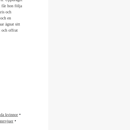
 får hon följa
ris och
 och en
r ägnat sitt
 och offrat
lda kvinnor
ntervjuer