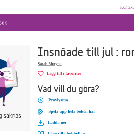
Kontakt
sök
Insnöade till jul : r
Sarah Morgan
Lägg till i favoriter
Vad vill du göra?
Provlyssna
Spela upp hela boken här
Ladda ner
Lägg till i bokhyllan