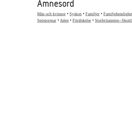
Ämnesord
Män och kvinnor
Syskon
Familjer
Familjehemlighe
Snöstormar
Julen
Förälskelse
Storbritannien--Skott