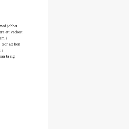
 med jobbet
era ett vackert
hem i
 tror att hon
 i
an ta sig