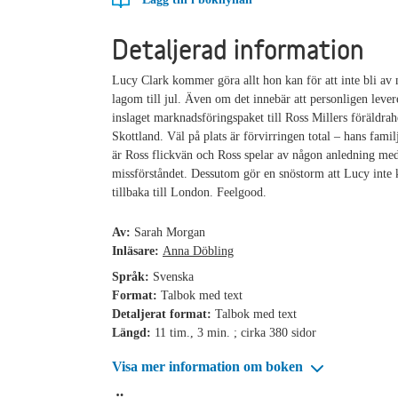
Detaljerad information
Lucy Clark kommer göra allt hon kan för att inte bli av
lagom till jul. Även om det innebär att personligen lever
inslaget marknadsföringspaket till Ross Millers föräldra
Skottland. Väl på plats är förvirringen total – hans familj
är Ross flickvän och Ross spelar av någon anledning med
missförståndet. Dessutom gör en snöstorm att Lucy inte k
tillbaka till London. Feelgood.
Av:
Sarah Morgan
Inläsare:
Anna Döbling
Språk:
Svenska
Format:
Talbok med text
Detaljerat format:
Talbok med text
Längd:
11 tim., 3 min. ; cirka 380 sidor
Visa mer information om boken