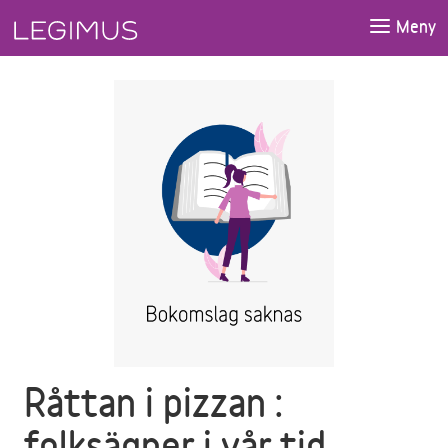
Gå till huvudinnehåll
Meny
Råttan i pizzan :
folksägner i vår tid