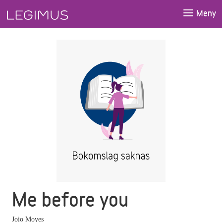
Gå till huvudinnehåll
Meny
Me before you
Jojo Moyes