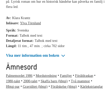
på. Lyrisk roman om hur en historisk händelse kan påverka en familj i
flera led.
Av:
Klara Krantz
Inläsare:
Ylva Törnlund
Språk:
Svenska
Format:
Talbok med text
Detaljerat format:
Talbok med text
Längd:
11 tim., 47 min. ; cirka 702 sidor
Visa mer information om boken
Ämnesord
Palmemordet 1986
Mordutredning
Familjer
Föräldraskap
1980-talet
2000-talet
Skaffa barn (hbtqi)
Två mammor
Hbtqi-par
Graviditet (hbtqi)
Förälskelse (hbtqi)
Kärlekstrianglar