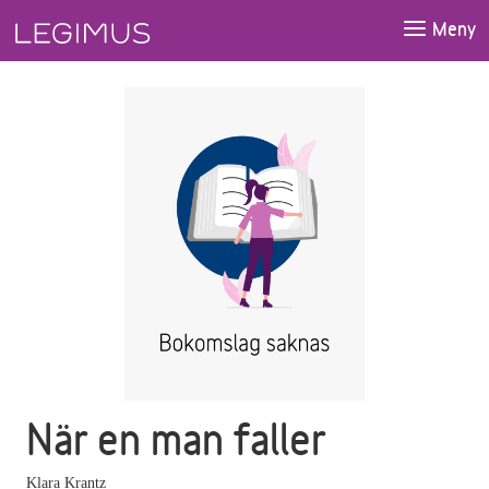
Gå till huvudinnehåll
Meny
När en man faller
Klara Krantz