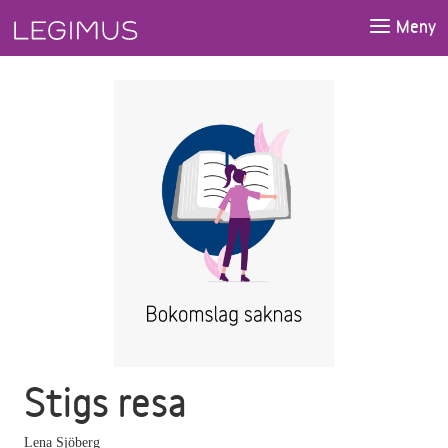
Gå till huvudinnehåll
Meny
Stigs resa
Lena Sjöberg