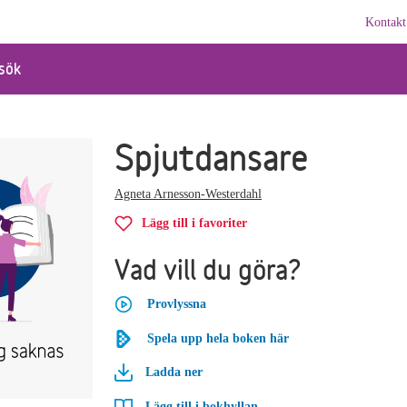
Kontakt
sök
Spjutdansare
Agneta Arnesson-Westerdahl
Lägg till i favoriter
Vad vill du göra?
Provlyssna
Spela upp hela boken här
Ladda ner
Lägg till i bokhyllan