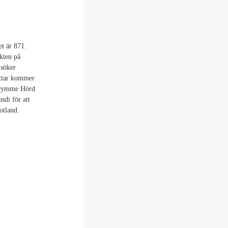
t är 871.
kten på
 söker
Ottar kommer
 grymme Hörd
ndi för att
otland.