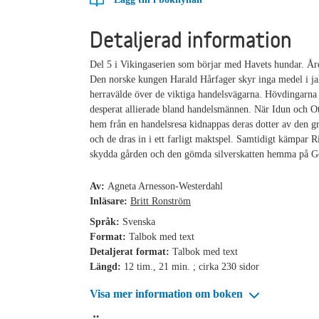
Detaljerad information
Del 5 i Vikingaserien som börjar med Havets hundar. Åre
Den norske kungen Harald Hårfager skyr inga medel i ja
herravälde över de viktiga handelsvägarna. Hövdingarna
desperat allierade bland handelsmännen. När Idun och 
hem från en handelsresa kidnappas deras dotter av den
och de dras in i ett farligt maktspel. Samtidigt kämpar Ri
skydda gården och den gömda silverskatten hemma på G
Av:
Agneta Arnesson-Westerdahl
Inläsare:
Britt Ronström
Språk:
Svenska
Format:
Talbok med text
Detaljerat format:
Talbok med text
Längd:
12 tim., 21 min. ; cirka 230 sidor
Visa mer information om boken