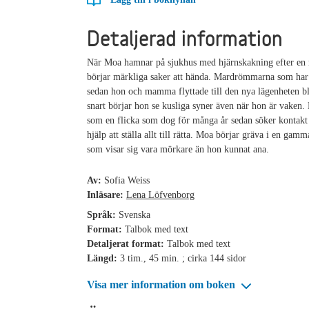
Detaljerad information
När Moa hamnar på sjukhus med hjärnskakning efter en 
börjar märkliga saker att hända. Mardrömmarna som har
sedan hon och mamma flyttade till den nya lägenheten bl
snart börjar hon se kusliga syner även när hon är vaken.
som en flicka som dog för många år sedan söker kontakt 
hjälp att ställa allt till rätta. Moa börjar gräva i en gam
som visar sig vara mörkare än hon kunnat ana.
Av:
Sofia Weiss
Inläsare:
Lena Löfvenborg
Språk:
Svenska
Format:
Talbok med text
Detaljerat format:
Talbok med text
Längd:
3 tim., 45 min. ; cirka 144 sidor
Visa mer information om boken