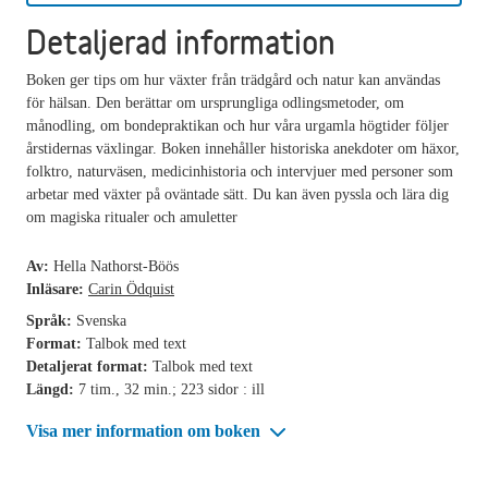
Detaljerad information
Boken ger tips om hur växter från trädgård och natur kan användas
för hälsan. Den berättar om ursprungliga odlingsmetoder, om
månodling, om bondepraktikan och hur våra urgamla högtider följer
årstidernas växlingar. Boken innehåller historiska anekdoter om häxor,
folktro, naturväsen, medicinhistoria och intervjuer med personer som
arbetar med växter på oväntade sätt. Du kan även pyssla och lära dig
om magiska ritualer och amuletter
Av:
Hella Nathorst-Böös
Inläsare:
Carin Ödquist
Språk:
Svenska
Format:
Talbok med text
Detaljerat format:
Talbok med text
Längd:
7 tim., 32 min.; 223 sidor : ill
Visa mer information om boken