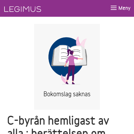
Gå till huvudinnehåll
Meny
C-byrån hemligast av
alla : berättelsen om