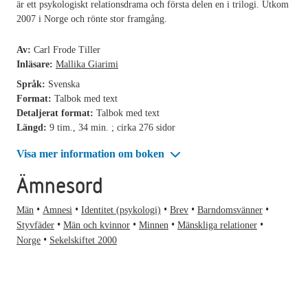
är ett psykologiskt relationsdrama och första delen en i trilogi. Utkom
2007 i Norge och rönte stor framgång.
Av:
Carl Frode Tiller
Inläsare:
Mallika Giarimi
Språk:
Svenska
Format:
Talbok med text
Detaljerat format:
Talbok med text
Längd:
9 tim., 34 min. ; cirka 276 sidor
Visa mer information om boken
Ämnesord
Män
Amnesi
Identitet (psykologi)
Brev
Barndomsvänner
Styvfäder
Män och kvinnor
Minnen
Mänskliga relationer
Norge
Sekelskiftet 2000