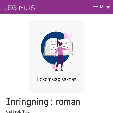
Gå till huvudinnehåll
Meny
Inringning : roman
Carl Frode Tiller