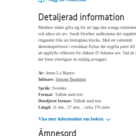
Detaljerad information
Matthew måste gifta sig för att laga den trasiga relatione
och säkra sitt arv. Sarah försöker undkomma det oupphö
ringandet från sin biologiska klocka. Med ett vattentätt
äktenskapsförord i resväskan flyttar det nygifta paret till
att uppfylla villkoren för släkten D’Adamos arv. Vad de i
det finns ytterligare en möjlig arvtagare.
Av:
Jenna Lo Bianco
Inläsare:
Simone Bosdotter
Språk:
Svenska
Format:
Talbok med text
Detaljerat format:
Talbok med text
Längd:
11 tim., 57 min. ; cirka 376 sidor
Visa mer information om boken
Ämnesord