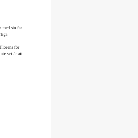
n med sin far
rliga
 Florens för
nte vet är att