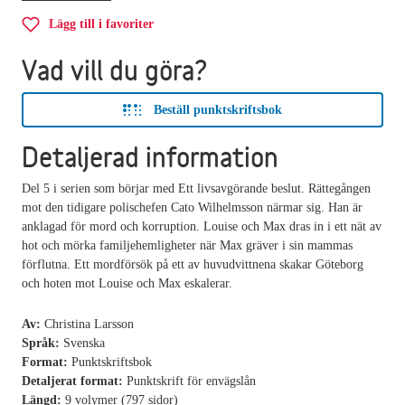
Lägg till i favoriter
Vad vill du göra?
Beställ punktskriftsbok
Detaljerad information
Del 5 i serien som börjar med Ett livsavgörande beslut. Rättegången
mot den tidigare polischefen Cato Wilhelmsson närmar sig. Han är
anklagad för mord och korruption. Louise och Max dras in i ett nät av
hot och mörka familjehemligheter när Max gräver i sin mammas
förflutna. Ett mordförsök på ett av huvudvittnena skakar Göteborg
och hoten mot Louise och Max eskalerar.
Av:
Christina Larsson
Språk:
Svenska
Format:
Punktskriftsbok
Detaljerat format:
Punktskrift för envägslån
Längd:
9 volymer (797 sidor)