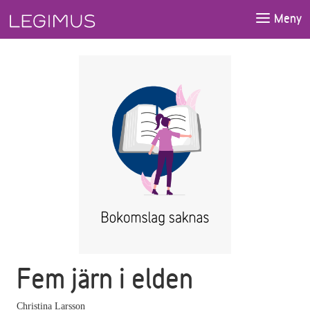
Gå till huvudinnehåll
Meny
Fem järn i elden
Christina Larsson