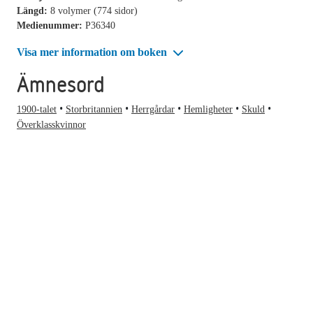
Längd:
8 volymer (774 sidor)
Medienummer:
P36340
Visa mer information om boken
Ämnesord
1900-talet
Storbritannien
Herrgårdar
Hemligheter
Skuld
Överklasskvinnor