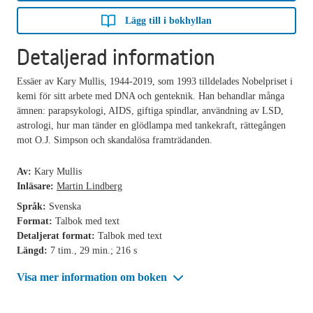
Lägg till i bokhyllan
Detaljerad information
Essäer av Kary Mullis, 1944-2019, som 1993 tilldelades Nobelpriset i
kemi för sitt arbete med DNA och genteknik. Han behandlar många
ämnen: parapsykologi, AIDS, giftiga spindlar, användning av LSD,
astrologi, hur man tänder en glödlampa med tankekraft, rättegången
mot O.J. Simpson och skandalösa framträdanden.
Av:
Kary Mullis
Inläsare:
Martin Lindberg
Språk:
Svenska
Format:
Talbok med text
Detaljerat format:
Talbok med text
Längd:
7 tim., 29 min.; 216 s
Visa mer information om boken