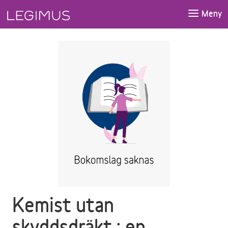
Gå till huvudinnehåll
Meny
Kemist utan
skyddsdräkt : en