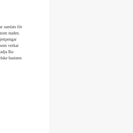
ar samlats för
enom staden.
ljettpengar
 som verkar
Nadja Ra-
lske basisten