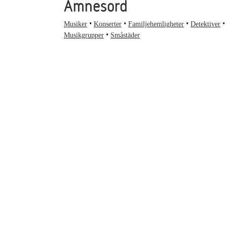
Ämnesord
Musiker
Konserter
Familjehemligheter
Detektiver
Musikgrupper
Småstäder