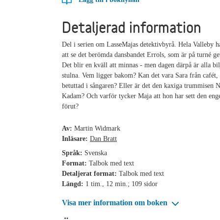
Detaljerad information
Del i serien om LasseMajas detektivbyrå. Hela Valleby h
att se det berömda dansbandet Errols, som är på turné g
Det blir en kväll att minnas - men dagen därpå är alla bi
stulna. Vem ligger bakom? Kan det vara Sara från cafét,
betuttad i sångaren? Eller är det den kaxiga trummisen 
Kadam? Och varför tycker Maja att hon har sett den enge
förut?
Av:
Martin Widmark
Inläsare:
Dan Bratt
Språk:
Svenska
Format:
Talbok med text
Detaljerat format:
Talbok med text
Längd:
1 tim., 12 min.; 109 sidor
Visa mer information om boken