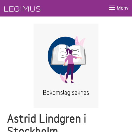
Gå till huvudinnehåll
Meny
Astrid Lindgren i
Stockholm