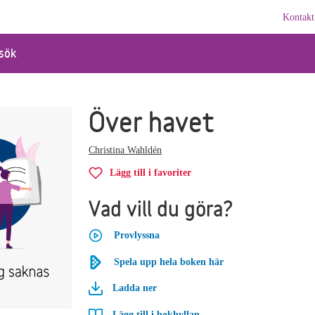
Kontakt
sök
Över havet
Christina Wahldén
Lägg till i favoriter
Vad vill du göra?
Provlyssna
Spela upp hela boken här
Ladda ner
Lägg till i bokhyllan