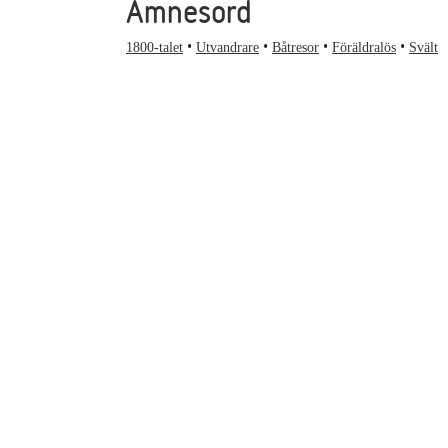
Ämnesord
1800-talet
Utvandrare
Båtresor
Föräldralös
Svält