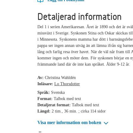
Detaljerad information
Del 1 i serien Amerikaresan. Året är 1890 och det är svä
missväxt i Sverige. Syskonen Stina och Oskar skickas til
i Minnesota. Syskonens mamma har dött i barnsängsfebe
pappa ser ingen annan utväg än att lämna ifrån sig barnen
lång och farlig resa över havet. När de väl når fram till
kommer ingen och möter dem. För syskonen börjar en ny 
främmande land där de inte kan språket. Ålder 9-12 år.
Av:
Christina Wahldén
Inläsare:
Lo Thorsdotter
Språk:
Svenska
Format:
Talbok med text
Detaljerat format:
Talbok med text
Längd:
2 tim., 36 min. ; cirka 114 sidor
Visa mer information om boken