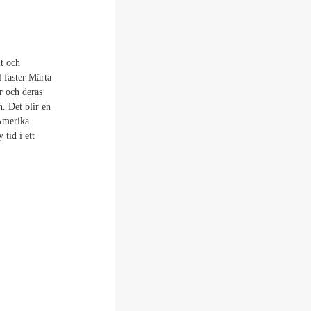
lt och
l faster Märta
r och deras
. Det blir en
 Amerika
tid i ett