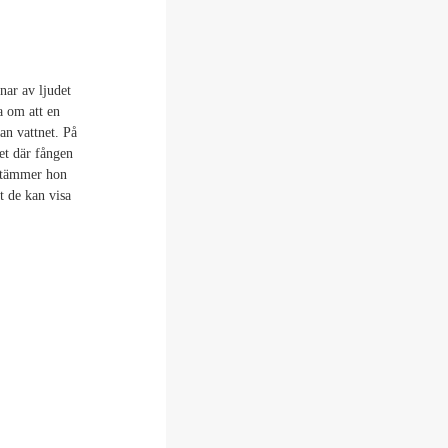
nar av ljudet
a om att en
dan vattnet. På
et där fången
estämmer hon
tt de kan visa