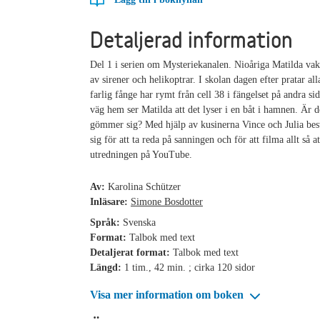
Detaljerad information
Del 1 i serien om Mysteriekanalen. Nioåriga Matilda vak
av sirener och helikoptrar. I skolan dagen efter pratar all
farlig fånge har rymt från cell 38 i fängelset på andra si
väg hem ser Matilda att det lyser i en båt i hamnen. Är d
gömmer sig? Med hjälp av kusinerna Vince och Julia b
sig för att ta reda på sanningen och för att filma allt så a
utredningen på YouTube.
Av:
Karolina Schützer
Inläsare:
Simone Bosdotter
Språk:
Svenska
Format:
Talbok med text
Detaljerat format:
Talbok med text
Längd:
1 tim., 42 min. ; cirka 120 sidor
Visa mer information om boken