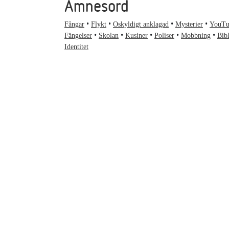
Ämnesord
Fångar
Flykt
Oskyldigt anklagad
Mysterier
YouTu
Fängelser
Skolan
Kusiner
Poliser
Mobbning
Bibl
Identitet