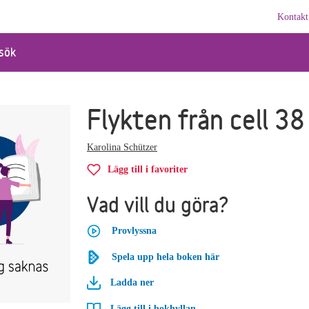
Kontakt
sök
Flykten från cell 38
Karolina Schützer
Lägg till i favoriter
Vad vill du göra?
Provlyssna
Spela upp hela boken här
Ladda ner
Lägg till i bokhyllan