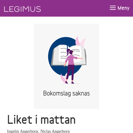
Gå till huvudinnehåll
Meny
Liket i mattan
Ingelin Angerborn
,
Niclas Angerborn