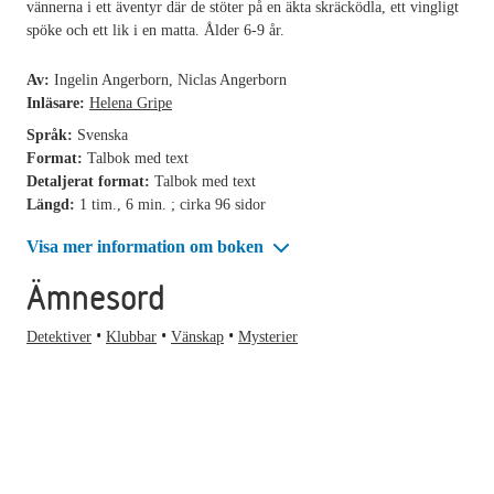
vännerna i ett äventyr där de stöter på en äkta skräcködla, ett vingligt
spöke och ett lik i en matta. Ålder 6-9 år.
Av:
Ingelin Angerborn, Niclas Angerborn
Inläsare:
Helena Gripe
Språk:
Svenska
Format:
Talbok med text
Detaljerat format:
Talbok med text
Längd:
1 tim., 6 min. ; cirka 96 sidor
Visa mer information om boken
Ämnesord
Detektiver
Klubbar
Vänskap
Mysterier