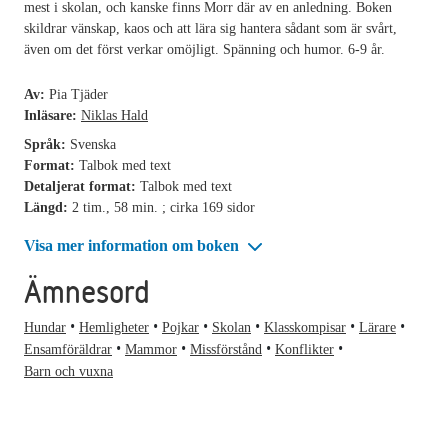
mest i skolan, och kanske finns Morr där av en anledning. Boken
skildrar vänskap, kaos och att lära sig hantera sådant som är svårt,
även om det först verkar omöjligt. Spänning och humor. 6-9 år.
Av:
Pia Tjäder
Inläsare:
Niklas Hald
Språk:
Svenska
Format:
Talbok med text
Detaljerat format:
Talbok med text
Längd:
2 tim., 58 min. ; cirka 169 sidor
Visa mer information om boken
Ämnesord
Hundar
Hemligheter
Pojkar
Skolan
Klasskompisar
Lärare
Ensamföräldrar
Mammor
Missförstånd
Konflikter
Barn och vuxna