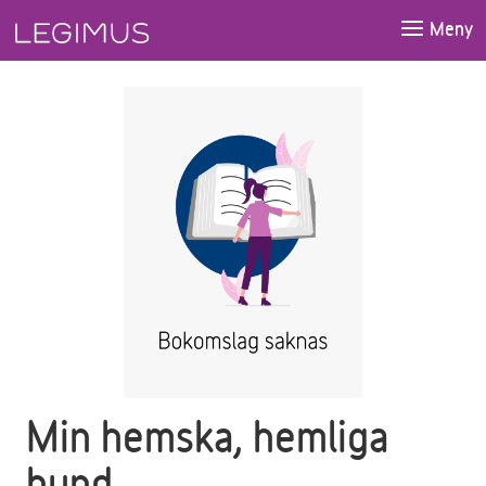
Gå till huvudinnehåll
Meny
Min hemska, hemliga
hund