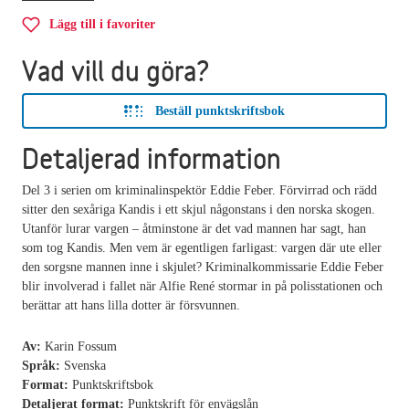
Lägg till i favoriter
Vad vill du göra?
Beställ punktskriftsbok
Detaljerad information
Del 3 i serien om kriminalinspektör Eddie Feber. Förvirrad och rädd
sitter den sexåriga Kandis i ett skjul någonstans i den norska skogen.
Utanför lurar vargen – åtminstone är det vad mannen har sagt, han
som tog Kandis. Men vem är egentligen farligast: vargen där ute eller
den sorgsne mannen inne i skjulet? Kriminalkommissarie Eddie Feber
blir involverad i fallet när Alfie René stormar in på polisstationen och
berättar att hans lilla dotter är försvunnen.
Av:
Karin Fossum
Språk:
Svenska
Format:
Punktskriftsbok
Detaljerat format:
Punktskrift för envägslån