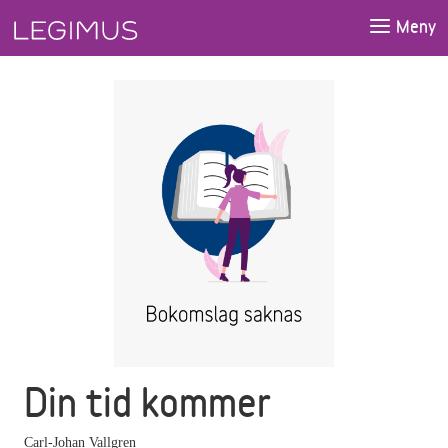
Gå till huvudinnehåll
Meny
Din tid kommer
Carl-Johan Vallgren