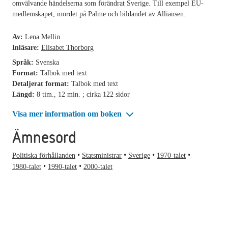
omvälvande händelserna som förändrat Sverige. Till exempel EU-
medlemskapet, mordet på Palme och bildandet av Alliansen.
Av:
Lena Mellin
Inläsare:
Elisabet Thorborg
Språk:
Svenska
Format:
Talbok med text
Detaljerat format:
Talbok med text
Längd:
8 tim., 12 min. ; cirka 122 sidor
Visa mer information om boken
Ämnesord
Politiska förhållanden
Statsministrar
Sverige
1970-talet
1980-talet
1990-talet
2000-talet