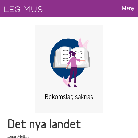
Gå till huvudinnehåll
Meny
Det nya landet
Lena Mellin