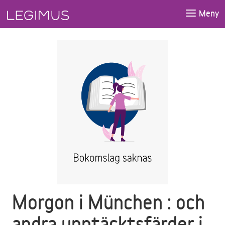
Gå till huvudinnehåll
Meny
Morgon i München : och
andra upptäcktsfärder i