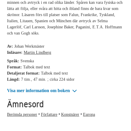
minnen och avtryck i en rad olika länder. Spåren kan vara fysiska och
lätta att följa, eller svåra att hitta och ibland finns de bara kvar som
skrönor. Läsaren förs till platser som Falun, Frankrike, Tyskland,
Italien, Litauen, Spanien och München där avtryck av Selma
Lagerlöf, Carl Larsson, Josephine Baker, Paganini, E.T.A. Hoffmann
och van Gogh söks.
Av:
Johan Werkmäster
Inläsare:
Martin Lindberg
Språk:
Svenska
Format:
Talbok med text
Detaljerat format:
Talbok med text
Längd:
7 tim., 47 min. ; cirka 224 sidor
Visa mer information om boken
Ämnesord
Berömda personer
Författare
Konstnärer
Europa