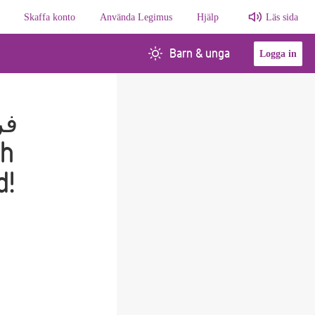
Skaffa konto
Använda Legimus
Hjälp
Läs sida
Barn & unga
Logga in
d!