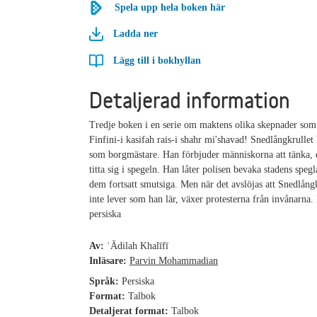
Spela upp hela boken här
Ladda ner
Lägg till i bokhyllan
Detaljerad information
Tredje boken i en serie om maktens olika skepnader som
Finfini-i kasifah rais-i shahr mi'shavad! Snedlångkrullet 
som borgmästare. Han förbjuder människorna att tänka, 
titta sig i spegeln. Han låter polisen bevaka stadens spegl
dem fortsatt smutsiga. Men när det avslöjas att Snedlångk
inte lever som han lär, växer protesterna från invånarna. 
persiska
Av:
ʿĀdilah Khalīfī
Inläsare:
Parvin Mohammadian
Språk:
Persiska
Format:
Talbok
Detaljerat format:
Talbok