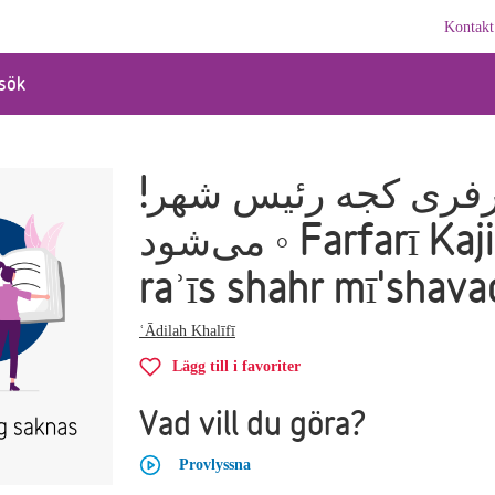
Kontakt
sök
!فرفری کجه رئیس شهر
می‌شود ◦ Farfarī Kajih
raʾīs shahr mī'shava
ʿĀdilah Khalīfī
Lägg till i favoriter
Vad vill du göra?
Provlyssna