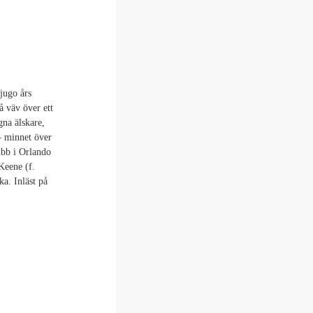
jugo års
å väv över ett
na älskare,
 – minnet över
ubb i Orlando
Keene (f.
ka. Inläst på