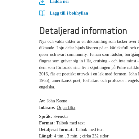
Ladda ner
Lägg till i bokhyllan
Detaljerad information
Nya och valda dikter är en diktsamling som täcker över t
diktande. I sju delar bjuds läsaren på en kärleksfull och r
queer och svart community. Teman som rädslor, bortgång
fingrar som gräver sig in i lår, cruising - och inte minst
dem som förlorade sina liv i skjutningen på Pulse nattkl
2016, får ett poetiskt uttryck i en lek med formen. John 
1965), amerikansk poet, författare och professor i engels
engelska.
Av:
John Keene
Inläsare:
Örjan Blix
Språk:
Svenska
Format:
Talbok med text
Detaljerat format:
Talbok med text
Längd:
4 tim., 3 min. ; cirka 232 sidor