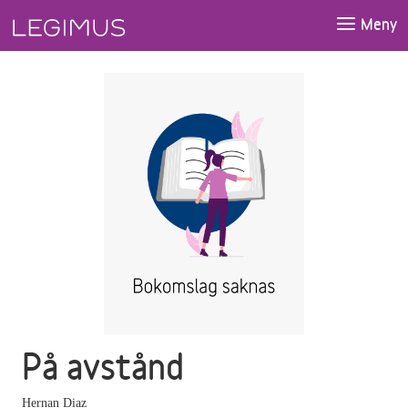
Gå till huvudinnehåll
Meny
På avstånd
Hernan Diaz