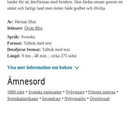
landet för att återförenas med brodern. Han färdas ensam genom ett
okänt och farligt land men möter både godhet och illvilja.
Av:
Hernan Diaz
Inläsare:
Örjan Blix
Språk:
Svenska
Format:
Talbok med text
Detaljerat format:
Talbok med text
Längd:
9 tim., 48 min. ; cirka 275 sidor
Visa mer information om boken
Ämnesord
1800-talet
Svenska emigranter
Nybyggare
Förenta staterna
Svenskamerikaner
Invandrare
Nybyggarliv
Överlevnad