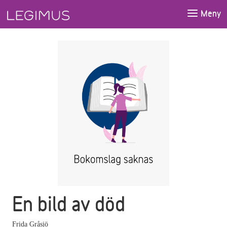
Gå till huvudinnehåll
Meny
En bild av död
Frida Gråsjö