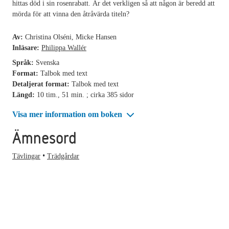
hittas död i sin rosenrabatt. Är det verkligen så att någon är beredd att
mörda för att vinna den åtråvärda titeln?
Av:
Christina Olséni, Micke Hansen
Inläsare:
Philippa Wallér
Språk:
Svenska
Format:
Talbok med text
Detaljerat format:
Talbok med text
Längd:
10 tim., 51 min. ; cirka 385 sidor
Visa mer information om boken
Ämnesord
Tävlingar
Trädgårdar