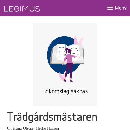
Gå till huvudinnehåll
Meny
Trädgårdsmästaren
Christina Olséni
,
Micke Hansen