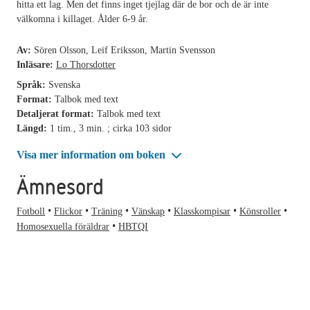
hitta ett lag. Men det finns inget tjejlag där de bor och de är inte
välkomna i killaget. Ålder 6-9 år.
Av:
Sören Olsson, Leif Eriksson, Martin Svensson
Inläsare:
Lo Thorsdotter
Språk:
Svenska
Format:
Talbok med text
Detaljerat format:
Talbok med text
Längd:
1 tim., 3 min. ; cirka 103 sidor
Visa mer information om boken
Ämnesord
Fotboll
Flickor
Träning
Vänskap
Klasskompisar
Könsroller
Homosexuella föräldrar
HBTQI