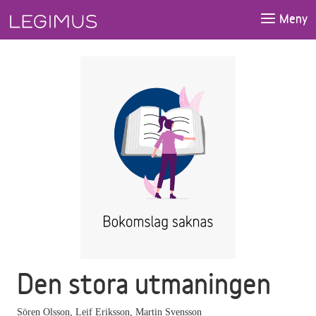
Gå till huvudinnehåll
Meny
Den stora utmaningen
Sören Olsson
,
Leif Eriksson
,
Martin Svensson