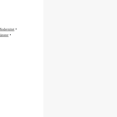
odernitet
jänster