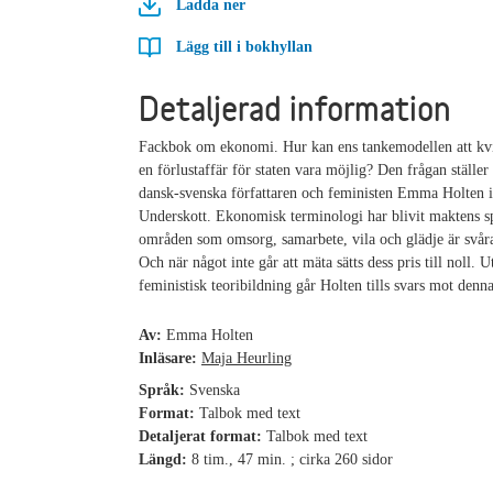
Ladda ner
Lägg till i bokhyllan
Detaljerad information
Fackbok om ekonomi. Hur kan ens tankemodellen att kv
en förlustaffär för staten vara möjlig? Den frågan ställer
dansk-svenska författaren och feministen Emma Holten i
Underskott. Ekonomisk terminologi har blivit maktens 
områden som omsorg, samarbete, vila och glädje är svåra
Och när något inte går att mäta sätts dess pris till noll. U
feministisk teoribildning går Holten tills svars mot denn
Av:
Emma Holten
Inläsare:
Maja Heurling
Språk:
Svenska
Format:
Talbok med text
Detaljerat format:
Talbok med text
Längd:
8 tim., 47 min. ; cirka 260 sidor