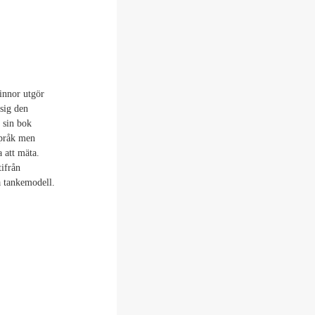
innor utgör
 sig den
 sin bok
språk men
 att mäta.
tifrån
a tankemodell.