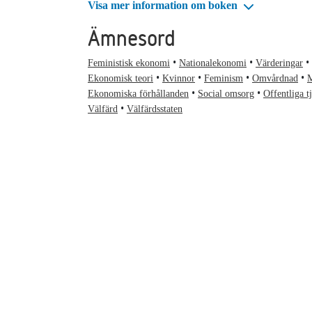
Visa mer information om boken
Ämnesord
Feministisk ekonomi
Nationalekonomi
Värderingar
Ekonomisk teori
Kvinnor
Feminism
Omvårdnad
M
Ekonomiska förhållanden
Social omsorg
Offentliga t
Välfärd
Välfärdsstaten