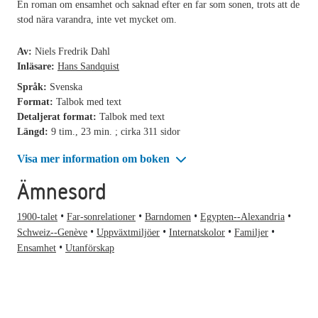
En roman om ensamhet och saknad efter en far som sonen, trots att de
stod nära varandra, inte vet mycket om.
Av:
Niels Fredrik Dahl
Inläsare:
Hans Sandquist
Språk:
Svenska
Format:
Talbok med text
Detaljerat format:
Talbok med text
Längd:
9 tim., 23 min. ; cirka 311 sidor
Visa mer information om boken
Ämnesord
1900-talet
Far-sonrelationer
Barndomen
Egypten--Alexandria
Schweiz--Genève
Uppväxtmiljöer
Internatskolor
Familjer
Ensamhet
Utanförskap