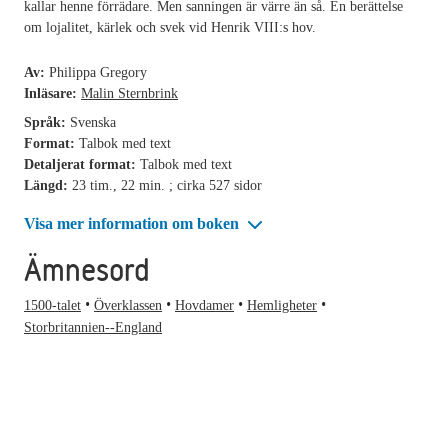
kallar henne förrädare. Men sanningen är värre än så. En berättelse
om lojalitet, kärlek och svek vid Henrik VIII:s hov.
Av:
Philippa Gregory
Inläsare:
Malin Sternbrink
Språk:
Svenska
Format:
Talbok med text
Detaljerat format:
Talbok med text
Längd:
23 tim., 22 min. ; cirka 527 sidor
Visa mer information om boken
Ämnesord
1500-talet
Överklassen
Hovdamer
Hemligheter
Storbritannien--England