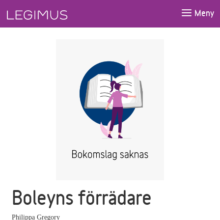
Gå till huvudinnehåll
Meny
Boleyns förrädare
Philippa Gregory