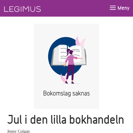
Gå till huvudinnehåll
Meny
Jul i den lilla bokhandeln
Jenny Colgan