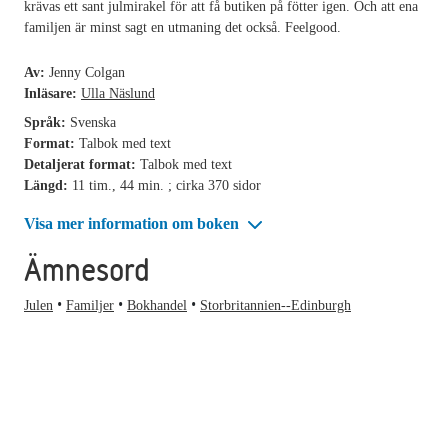
krävas ett sant julmirakel för att få butiken på fötter igen. Och att ena
familjen är minst sagt en utmaning det också. Feelgood.
Av:
Jenny Colgan
Inläsare:
Ulla Näslund
Språk:
Svenska
Format:
Talbok med text
Detaljerat format:
Talbok med text
Längd:
11 tim., 44 min. ; cirka 370 sidor
Visa mer information om boken
Ämnesord
Julen
Familjer
Bokhandel
Storbritannien--Edinburgh