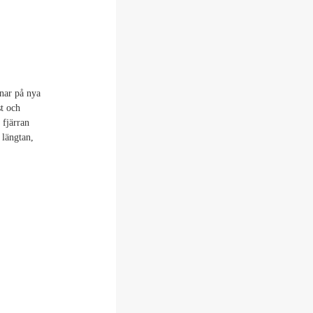
nar på nya
st och
 fjärran
 längtan,