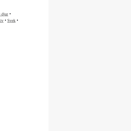
 djur
iv
Svek