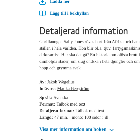
Ladda ner
Lägg till i bokhyllan
Detaljerad information
Gorillaungen Sally Jones rövas bort från Afrika och ham
ställen i hela världen. Hon blir bl.a. tjuv, fartygsmaskini
cirkusartist. Hur ska det gå? En historia om olösta brott i
dimhöljda städer, om slug ondska i heta djungler och om
hopp och grymma svek
Av:
Jakob Wegelius
Inläsare:
Marika Bergström
Språk:
Svenska
Format:
Talbok med text
Detaljerat format:
Talbok med text
Längd:
47 min. : mono; 108 sidor : ill.
Visa mer information om boken