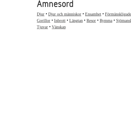
Ämnesord
Djur
Djur och människor
Ensamhet
Förmänskligade
Gorillor
Inbrott
Längtan
Resor
Rymma
Sjömansl
Tjuvar
Vänskap