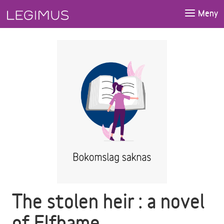
Gå till huvudinnehåll
Meny
The stolen heir : a novel
of Elfhame