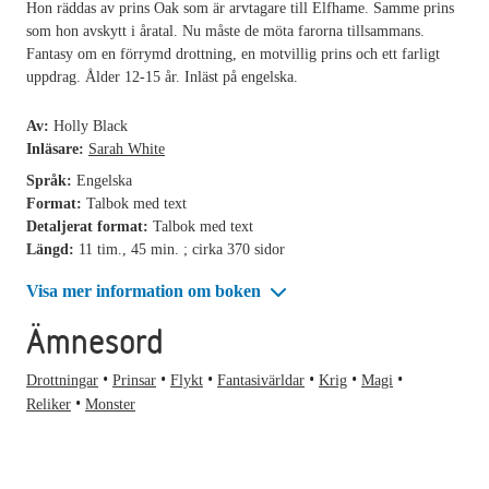
Hon räddas av prins Oak som är arvtagare till Elfhame. Samme prins
som hon avskytt i åratal. Nu måste de möta farorna tillsammans.
Fantasy om en förrymd drottning, en motvillig prins och ett farligt
uppdrag. Ålder 12-15 år. Inläst på engelska.
Av:
Holly Black
Inläsare:
Sarah White
Språk:
Engelska
Format:
Talbok med text
Detaljerat format:
Talbok med text
Längd:
11 tim., 45 min. ; cirka 370 sidor
Visa mer information om boken
Ämnesord
Drottningar
Prinsar
Flykt
Fantasivärldar
Krig
Magi
Reliker
Monster