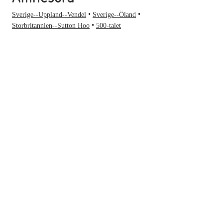
Sverige--Uppland--Vendel
Sverige--Öland
Storbritannien--Sutton Hoo
500-talet