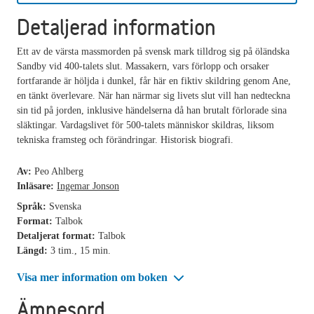
Detaljerad information
Ett av de värsta massmorden på svensk mark tilldrog sig på öländska
Sandby vid 400-talets slut. Massakern, vars förlopp och orsaker
fortfarande är höljda i dunkel, får här en fiktiv skildring genom Ane,
en tänkt överlevare. När han närmar sig livets slut vill han nedteckna
sin tid på jorden, inklusive händelserna då han brutalt förlorade sina
släktingar. Vardagslivet för 500-talets människor skildras, liksom
tekniska framsteg och förändringar. Historisk biografi.
Av:
Peo Ahlberg
Inläsare:
Ingemar Jonson
Språk:
Svenska
Format:
Talbok
Detaljerat format:
Talbok
Längd:
3 tim., 15 min.
Visa mer information om boken
Ämnesord